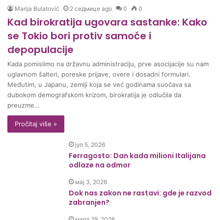
Marija Bulatović
2 седмице ago
0
0
Kad birokratija ugovara sastanke: Kako
se Tokio bori protiv samoće i
depopulacije
Kada pomislimo na državnu administraciju, prve asocijacije su nam
uglavnom šalteri, poreske prijave, overe i dosadni formulari.
Međutim, u Japanu, zemlji koja se već godinama suočava sa
dubokom demografskom krizom, birokratija je odlučila da
preuzme…
Pročitaj više »
јул 5, 2026
Ferragosto: Dan kada milioni Italijana
odlaze na odmor
мај 3, 2026
Dok nas zakon ne rastavi: gde je razvod
zabranjen?
март 29, 2026