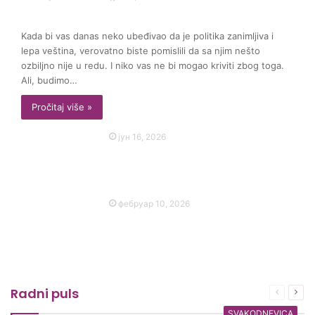
Politika kao umeće mogućeg
Kada bi vas danas neko ubeđivao da je politika zanimljiva i
lepa veština, verovatno biste pomislili da sa njim nešto
ozbiljno nije u redu. I niko vas ne bi mogao kriviti zbog toga.
Ali, budimo…
Pročitaj više »
јун 16, 2026
Ah, to more: Ček kao sredstvo za
preživljavanje letnjeg finansijskog
udara
фебруар 10, 2026
Kaizen: Japanska tajna uspeha
koju svaki poslodavac može da
primeni
Radni puls
Prethod
Sle
strana
stra
SVAKODNEVICA