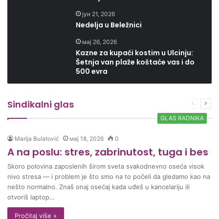
јун 21, 2026
Nedelja u Beležnici
мај 26, 2026
Kazne za kupaći kostim u Ulcinju:
Šetnja van plaže koštaće vas i do
500 evra
Sindikalni glas
Prethod
Sle
strana
stra
GLAS RADNIKA
Marija Bulatović
мај 18, 2026
0
A na poslu: stres, zabrinutost, tuga i bes
Skoro polovina zaposlenih širom sveta svakodnevno oseća visok
nivo stresa — i problem je što smo na to počeli da gledamo kao na
nešto normalno. Znaš onaj osećaj kada uđeš u kancelariju ili
otvoriš laptop…
Pročitaj više »