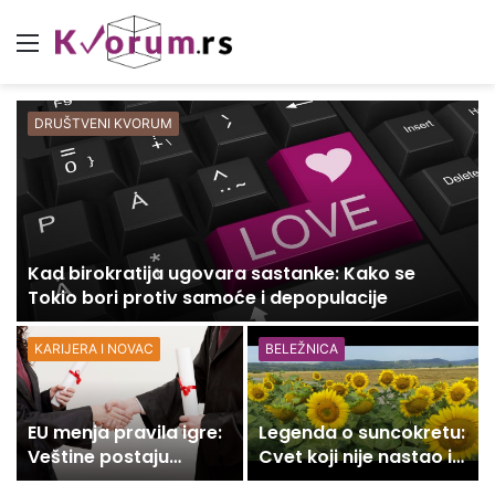
Meni
DRUŠTVENI KVORUM
Kad birokratija ugovara sastanke: Kako se
Tokio bori protiv samoće i depopulacije
KARIJERA I NOVAC
BELEŽNICA
EU menja pravila igre:
Legenda o suncokretu:
Veštine postaju
Cvet koji nije nastao iz
važnije od diploma
ljubavi, već iz