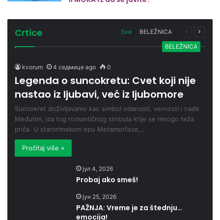
Crtice
Sve
BELEŽNICA
Prethodna
Sledeć
strana
strana
BELEŽNICA
kvorum
4 седмице ago
0
Legenda o suncokretu: Cvet koji nije
nastao iz ljubavi, već iz ljubomore
Suncokret doživljavamo kao simbol odanosti, vernosti i nade.
Međutim, iza tog romantičnog simbola krije se mnogo teža
priča. U starorimskom epu Metamorfoze,…
Pročitaj više »
јул 4, 2026
Probaj ako smeš!
јун 25, 2026
PAŽNJA: Vreme je za štednju…
emocija!