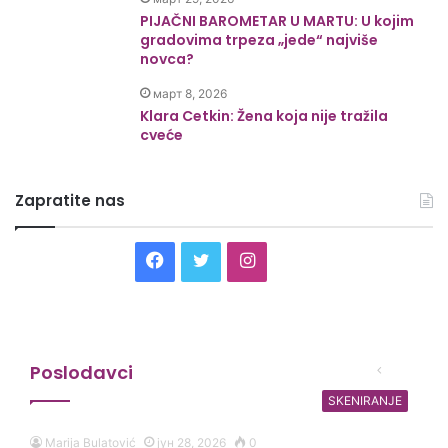
PIJAČNI BAROMETAR U MARTU: U kojim
gradovima trpeza „jede“ najviše
novca?
март 8, 2026
Klara Cetkin: Žena koja nije tražila
cveće
Zapratite nas
Facebook
Twitter
Instagram
Threads
Poslodavci
Prethodna
Sledeć
strana
strana
SKENIRANJE
Marija Bulatović
јун 28, 2026
0