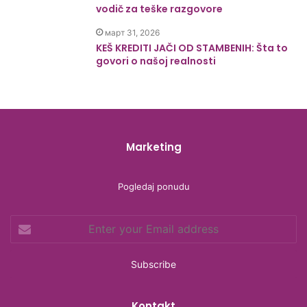
vodič za teške razgovore
март 31, 2026
KEŠ KREDITI JAČI OD STAMBENIH: Šta to
govori o našoj realnosti
Marketing
Pogledaj ponudu
Enter
your
Email
address
Kontakt