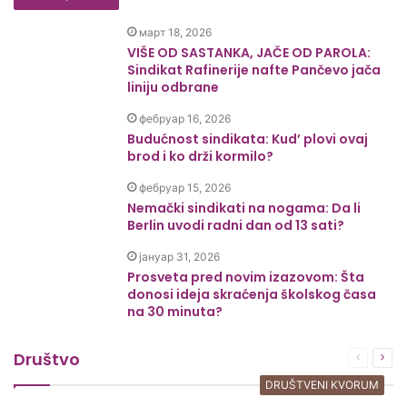
март 18, 2026
VIŠE OD SASTANKA, JAČE OD PAROLA:
Sindikat Rafinerije nafte Pančevo jača
liniju odbrane
фебруар 16, 2026
Budućnost sindikata: Kud’ plovi ovaj
brod i ko drži kormilo?
фебруар 15, 2026
Nemački sindikati na nogama: Da li
Berlin uvodi radni dan od 13 sati?
јануар 31, 2026
Prosveta pred novim izazovom: Šta
donosi ideja skraćenja školskog časa
na 30 minuta?
Društvo
Prethod
Sle
strana
stra
DRUŠTVENI KVORUM