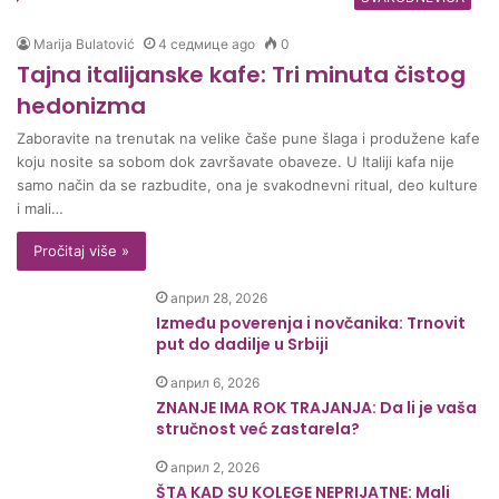
Marija Bulatović
4 седмице ago
0
Tajna italijanske kafe: Tri minuta čistog
hedonizma
Zaboravite na trenutak na velike čaše pune šlaga i produžene kafe
koju nosite sa sobom dok završavate obaveze. U Italiji kafa nije
samo način da se razbudite, ona je svakodnevni ritual, deo kulture
i mali…
Pročitaj više »
април 28, 2026
Između poverenja i novčanika: Trnovit
put do dadilje u Srbiji
април 6, 2026
ZNANJE IMA ROK TRAJANJA: Da li je vaša
stručnost već zastarela?
април 2, 2026
ŠTA KAD SU KOLEGE NEPRIJATNE: Mali