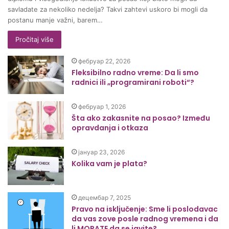
savladate za nekoliko nedelja? Takvi zahtevi uskoro bi mogli da
postanu manje važni, barem…
Pročitaj više
фебруар 22, 2026
Fleksibilno radno vreme: Da li smo
radnici ili „programirani roboti“?
фебруар 1, 2026
Šta ako zakasnite na posao? Između
opravdanja i otkaza
јануар 23, 2026
Kolika vam je plata?
децембар 7, 2025
Pravo na isključenje: Sme li poslodavac
da vas zove posle radnog vremena i da
li MORATE da se javite?