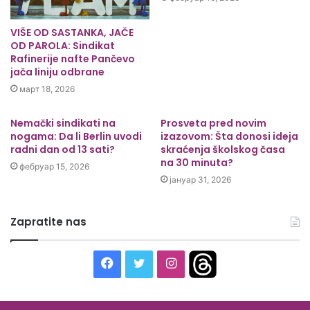
VIŠE OD SASTANKA, JAČE
OD PAROLA: Sindikat
Rafinerije nafte Pančevo
jača liniju odbrane
март 18, 2026
Nemački sindikati na
Prosveta pred novim
nogama: Da li Berlin uvodi
izazovom: Šta donosi ideja
radni dan od 13 sati?
skraćenja školskog časa
na 30 minuta?
фебруар 15, 2026
јануар 31, 2026
Zapratite nas
Facebook
Twitter
Instagram
Threads