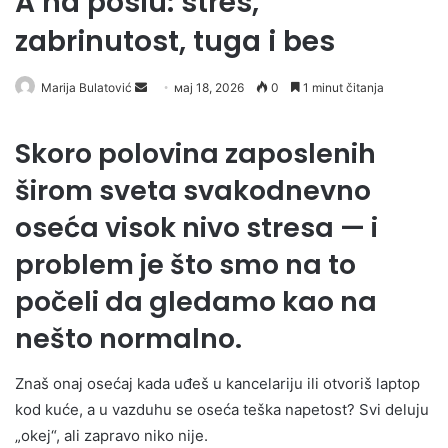
A na poslu: stres,
zabrinutost, tuga i bes
Send
Marija Bulatović
мај 18, 2026
0
1 minut čitanja
an
email
Skoro polovina zaposlenih
širom sveta svakodnevno
oseća visok nivo stresa — i
problem je što smo na to
počeli da gledamo kao na
nešto normalno.
Znaš onaj osećaj kada uđeš u kancelariju ili otvoriš laptop
kod kuće, a u vazduhu se oseća teška napetost? Svi deluju
„okej“, ali zapravo niko nije.