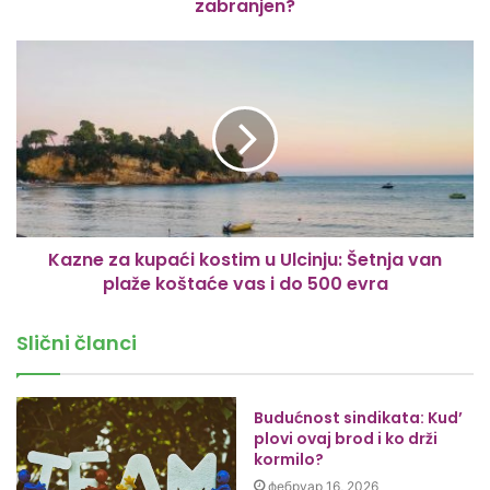
zabranjen?
Kazne za kupaći kostim u Ulcinju: Šetnja van
plaže koštaće vas i do 500 evra
Slični članci
Budućnost sindikata: Kud’
plovi ovaj brod i ko drži
kormilo?
фебруар 16, 2026