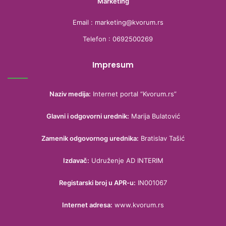
Marketing
Email : marketing@kvorum.rs
Telefon : 0692500269
Impresum
Naziv medija:
Internet portal “Kvorum.rs”
Glavni i odgovorni urednik:
Marija Bulatović
Zamenik odgovornog urednika:
Bratislav Tašić
Izdavač:
Udruženje AD INTERIM
Registarski broj u APR-u:
IN001067
Internet adresa:
www.kvorum.rs