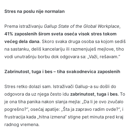
Stres na poslu nije normalan
Prema istraživanju
Gallup State of the Global Workplace
,
41% zaposlenih širom sveta oseća visok stres tokom
većeg dela dana
. Skoro svaka druga osoba sa kojom sediš
na sastanku, deliš kancelariju ili razmenjuješ mejlove, tiho
vodi unutrašnju borbu dok odgovara sa: „Važi, rešavam.“
Zabrinutost, tuga i bes – tiha svakodnevica zaposlenih
Stres retko dolazi sam. Istraživači Gallup-a su došli do
odgovora da uz njega često idu
zabrinutost, tuga i bes.
To
je ona tiha panika nakon slanja mejla: „Da li je ovo zvučalo
pogrešno?“, osećaj apatije: „Šta ja zapravo radim ovde?“, i
frustracija kada „hitna izmena“ stigne pet minuta pred kraj
radnog vremena.