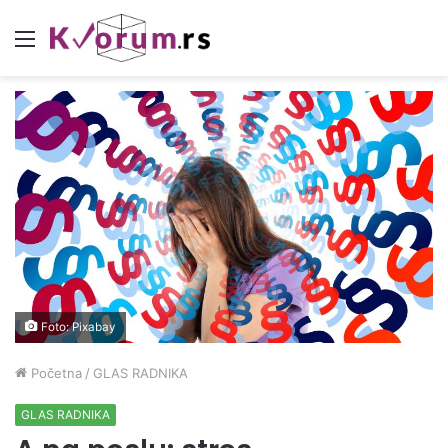
Meni
Foto: Pixabay
Početna
/
GLAS RADNIKA
GLAS RADNIKA