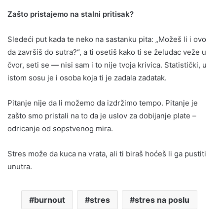
Zašto pristajemo na stalni pritisak?
Sledeći put kada te neko na sastanku pita: „Možeš li i ovo
da završiš do sutra?“, a ti osetiš kako ti se želudac veže u
čvor, seti se — nisi sam i to nije tvoja krivica. Statistički, u
istom sosu je i osoba koja ti je zadala zadatak.
Pitanje nije da li možemo da izdržimo tempo. Pitanje je
zašto smo pristali na to da je uslov za dobijanje plate –
odricanje od sopstvenog mira.
Stres može da kuca na vrata, ali ti biraš hoćeš li ga pustiti
unutra.
burnout
stres
stres na poslu