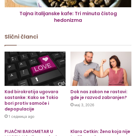
Tajna italijanske kafe: Tri minuta čistog
hedonizma
Slični članci
Kad birokratija ugovara
Dok nas zakon ne rastavi:
sastanke: Kako se Tokio
gde je razvod zabranjen?
bori protiv samoće i
мај 3, 2026
depopulacije
1 седмица ago
PIJAČNI BAROMETAR U
Klara Cetkin: Žena koja nije