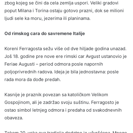
zbog kojeg se čini da cela zemlja uspori. Veliki gradovi
poput Milana i Torina ostaju gotovo prazni, dok se milioni
ljudi sele ka moru, jezerima ili planinama.
Od rimskog cara do savremene Italije
Koreni Ferragosta sežu više od dve hiljade godina unazad.
Još 18. godine pre nove ere rimski car Avgust ustanovio je
Feriae Augusti – period odmora posle napornih
poljoprivrednih radova. Ideja je bila jednostavna: posle
rada mora da dođe predah.
Kasnije je praznik povezan sa katoličkom Velikom
Gospojinom, ali je zadržao svoju suštinu. Ferragosto je
ostao simbol letnjeg odmora i predaha od svakodnevnih
obaveza.
Tokom 20. veka ova tradicija dodatno je učvršćena. Mnoge