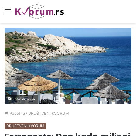
Meni
Foto: Pixabay
Početna
/
DRUŠTVENI KVORUM
DRUŠTVENI KVORUM