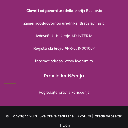
Glavni i odgovorni urednik:
Marija Bulatović
Zamenik odgovornog urednika:
Bratislav Tašić
Izdavač:
Udruženje AD INTERIM
Registarski broj u APR-u:
IN001067
Internet adresa:
www.kvorum.rs
Pravila korišćenja
Pogledajte pravila korišćenja
© Copyright 2026 Sva prava zadržana - Kvorum | Izrada vebsajta:
IT Lion