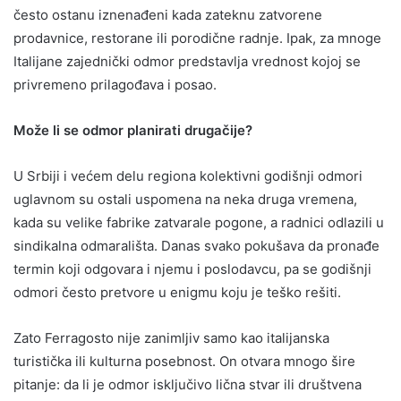
često ostanu iznenađeni kada zateknu zatvorene
prodavnice, restorane ili porodične radnje. Ipak, za mnoge
Italijane zajednički odmor predstavlja vrednost kojoj se
privremeno prilagođava i posao.
Može li se odmor planirati drugačije?
U Srbiji i većem delu regiona kolektivni godišnji odmori
uglavnom su ostali uspomena na neka druga vremena,
kada su velike fabrike zatvarale pogone, a radnici odlazili u
sindikalna odmarališta. Danas svako pokušava da pronađe
termin koji odgovara i njemu i poslodavcu, pa se godišnji
odmori često pretvore u enigmu koju je teško rešiti.
Zato Ferragosto nije zanimljiv samo kao italijanska
turistička ili kulturna posebnost. On otvara mnogo šire
pitanje: da li je odmor isključivo lična stvar ili društvena