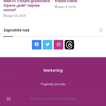
MARTU: U kojim gradovima
tražila cveće
trpeza „jede“ najviše
март 8, 2026
novca?
март 29, 2026
Zapratite nas
Facebook
Twitter
Instagram
Threads
Marketing
Pogledaj ponudu
Enter
your