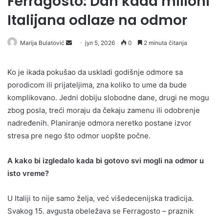
Ferragosto: Dan kada milioni
Italijana odlaze na odmor
Send
Marija Bulatović
јул 5, 2026
0
2 minuta čitanja
an
email
Ko je ikada pokušao da uskladi godišnje odmore sa
porodicom ili prijateljima, zna koliko to ume da bude
komplikovano. Jedni dobiju slobodne dane, drugi ne mogu
zbog posla, treći moraju da čekaju zamenu ili odobrenje
nadređenih. Planiranje odmora neretko postane izvor
stresa pre nego što odmor uopšte počne.
A kako bi izgledalo kada bi gotovo svi mogli na odmor u
isto vreme?
U Italiji to nije samo želja, već višedecenijska tradicija.
Svakog 15. avgusta obeležava se Ferragosto – praznik