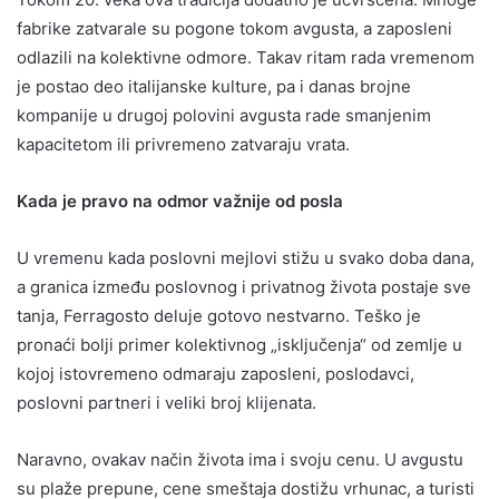
fabrike zatvarale su pogone tokom avgusta, a zaposleni
odlazili na kolektivne odmore. Takav ritam rada vremenom
je postao deo italijanske kulture, pa i danas brojne
kompanije u drugoj polovini avgusta rade smanjenim
kapacitetom ili privremeno zatvaraju vrata.
Kada je pravo na odmor važnije od posla
U vremenu kada poslovni mejlovi stižu u svako doba dana,
a granica između poslovnog i privatnog života postaje sve
tanja, Ferragosto deluje gotovo nestvarno. Teško je
pronaći bolji primer kolektivnog „isključenja“ od zemlje u
kojoj istovremeno odmaraju zaposleni, poslodavci,
poslovni partneri i veliki broj klijenata.
Naravno, ovakav način života ima i svoju cenu. U avgustu
su plaže prepune, cene smeštaja dostižu vrhunac, a turisti