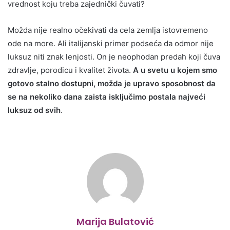
vrednost koju treba zajednički čuvati?
Možda nije realno očekivati da cela zemlja istovremeno
ode na more. Ali italijanski primer podseća da odmor nije
luksuz niti znak lenjosti. On je neophodan predah koji čuva
zdravlje, porodicu i kvalitet života.
A u svetu u kojem smo
gotovo stalno dostupni, možda je upravo sposobnost da
se na nekoliko dana zaista isključimo postala najveći
luksuz od svih
.
Marija Bulatović