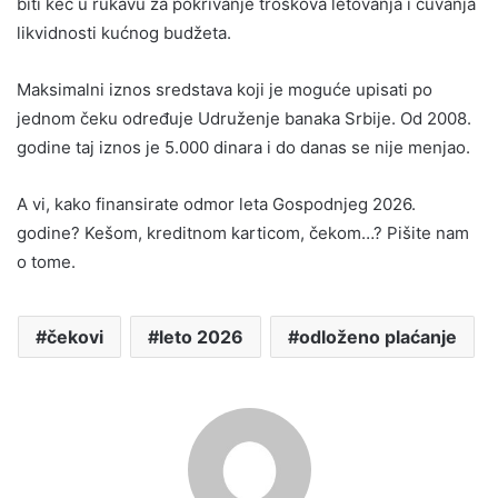
biti kec u rukavu za pokrivanje troškova letovanja i čuvanja
likvidnosti kućnog budžeta.
Maksimalni iznos sredstava koji je moguće upisati po
jednom čeku određuje Udruženje banaka Srbije. Od 2008.
godine taj iznos je 5.000 dinara i do danas se nije menjao.
A vi, kako finansirate odmor leta Gospodnjeg 2026.
godine? Kešom, kreditnom karticom, čekom…? Pišite nam
o tome.
čekovi
leto 2026
odloženo plaćanje