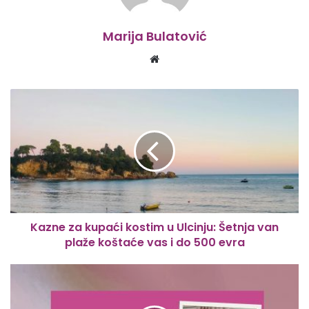
Marija Bulatović
Website
Kazne za kupaći kostim u Ulcinju: Šetnja van
plaže koštaće vas i do 500 evra