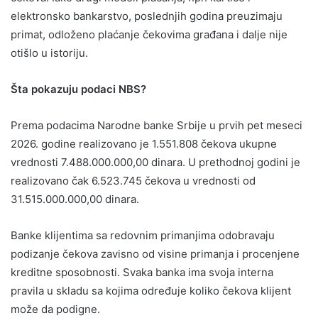
elektronsko bankarstvo, poslednjih godina preuzimaju
primat, odloženo plaćanje čekovima građana i dalje nije
otišlo u istoriju.
Šta pokazuju podaci NBS?
Prema podacima Narodne banke Srbije u prvih pet meseci
2026. godine realizovano je 1.551.808 čekova ukupne
vrednosti 7.488.000.000,00 dinara. U prethodnoj godini je
realizovano čak 6.523.745 čekova u vrednosti od
31.515.000.000,00 dinara.
Banke klijentima sa redovnim primanjima odobravaju
podizanje čekova zavisno od visine primanja i procenjene
kreditne sposobnosti. Svaka banka ima svoja interna
pravila u skladu sa kojima određuje koliko čekova klijent
može da podigne.