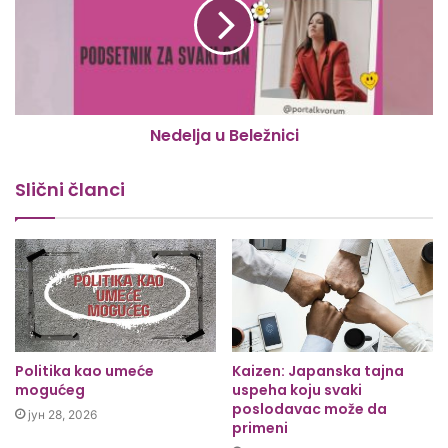
Nedelja u Beležnici
Slični članci
Politika kao umeće
Kaizen: Japanska tajna
mogućeg
uspeha koju svaki
poslodavac može da
јун 28, 2026
primeni