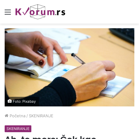
Meni
Foto: Pixabay
Početna
/
SKENIRANJE
SKENIRANJE