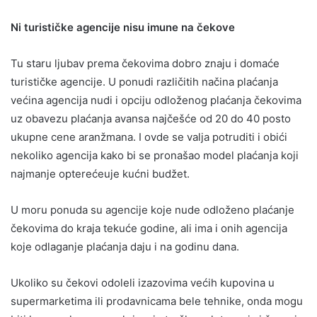
Ni turističke agencije nisu imune na čekove
Tu staru ljubav prema čekovima dobro znaju i domaće
turističke agencije. U ponudi različitih načina plaćanja
većina agencija nudi i opciju odloženog plaćanja čekovima
uz obavezu plaćanja avansa najčešće od 20 do 40 posto
ukupne cene aranžmana. I ovde se valja potruditi i obići
nekoliko agencija kako bi se pronašao model plaćanja koji
najmanje opterećeuje kućni budžet.
U moru ponuda su agencije koje nude odloženo plaćanje
čekovima do kraja tekuće godine, ali ima i onih agencija
koje odlaganje plaćanja daju i na godinu dana.
Ukoliko su čekovi odoleli izazovima većih kupovina u
supermarketima ili prodavnicama bele tehnike, onda mogu