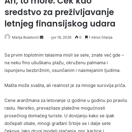
Ah, to more: Ček kao
sredstvo za preživljavanje
letnjeg finansijskog udara
Send
Marija Bulatović
јун 16, 2026
0
1 minut čitanja
an
email
Sa prvim toplotnim talasima misli se sele, znate već gde –
na neku fino ušuškanu plažu, okruženu palmama i
ispunjenu bezbrižnim, osunčanim i nasmejanim ljudima.
Mašta može svašta, ali realnost je za mnoge surovija priča.
Cene aranžmana za letovanje iz godine u godinu po pravilu
rastu. Neretko, prevazilaze platežne mogućnosti
prosečnog domaćeg turiste. U dovijanju kako se ipak
dočepati obale, mnogi građani Srbije se i dalje sete
čekova. Iako drugi modeli plaćanja, npr. kartice i