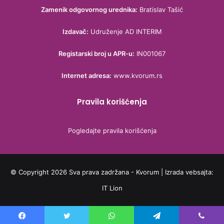
Zamenik odgovornog urednika:
Bratislav Tašić
Izdavač:
Udruženje AD INTERIM
Registarski broj u APR-u:
IN001067
Internet adresa:
www.kvorum.rs
Pravila korišćenja
Pogledajte pravila korišćenja
© Copyright 2026 Sva prava zadržana - Kvorum | Izrada vebsajta:
IT Lion