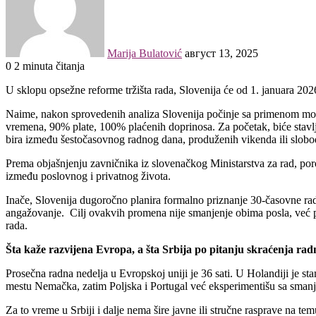
Marija Bulatović
август 13, 2025
0
2 minuta čitanja
Facebook
WhatsApp
Viber
U sklopu opsežne reforme tržišta rada, Slovenija će od 1. januara 20
Naime, nakon sprovedenih analiza Slovenija počinje sa primenom mod
vremena, 90% plate, 100% plaćenih doprinosa. Za početak, biće stavlj
bira između šestočasovnog radnog dana, produženih vikenda ili slobo
Prema objašnjenju zavničnika iz slovenačkog Ministarstva za rad, poro
između poslovnog i privatnog života.
Inače, Slovenija dugoročno planira formalno priznanje 30-časovne rad
angažovanje. Cilj ovakvih promena nije smanjenje obima posla, već po
rada.
Šta kaže razvijena Evropa, a šta Srbija po pitanju skraćenja rad
Prosečna radna nedelja u Evropskoj uniji je 36 sati. U Holandiji je st
mestu Nemačka, zatim Poljska i Portugal već eksperimentišu sa smanj
Za to vreme u Srbiji i dalje nema šire javne ili stručne rasprave na t