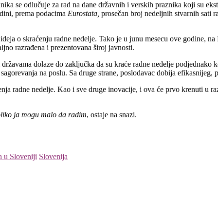
nika se odlučuje za rad na dane državnih i verskih praznika koji su ek
odini, prema podacima
Eurostata,
prosečan broj nedeljnih stvarnih sati 
 ideja o skraćenju radne nedelje. Tako je u junu mesecu ove godine, na 
aljno razrađena i prezentovana široj javnosti.
ijim državama dolaze do zaključka da su kraće radne nedelje podjednako ko
sagorevanja na poslu. Sa druge strane, poslodavac dobija efikasnijeg, 
enja radne nedelje. Kao i sve druge inovacije, i ova će prvo krenuti u r
oliko ja mogu malo da radim
, ostaje na snazi.
a u Sloveniji
Slovenija