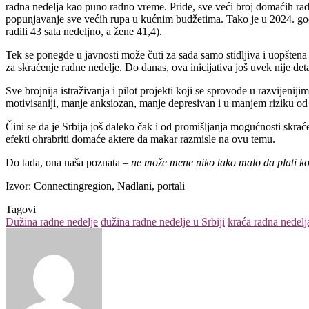
radna nedelja kao puno radno vreme. Pride, sve veći broj domaćih rad
popunjavanje sve većih rupa u kućnim budžetima. Tako je u 2024. g
radili 43 sata nedeljno, a žene 41,4).
Tek se ponegde u javnosti može čuti za sada samo stidljiva i uopštena
za skraćenje radne nedelje. Do danas, ova inicijativa još uvek nije det
Sve brojnija istraživanja i pilot projekti koji se sprovode u razvijen
motivisaniji, manje anksiozan, manje depresivan i u manjem riziku od 
Čini se da je Srbija još daleko čak i od promišljanja mogućnosti skrać
efekti ohrabriti domaće aktere da makar razmisle na ovu temu.
Do tada, ona naša poznata –
ne može mene niko tako malo da plati k
Izvor: Connectingregion, Nadlani, portali
Tagovi
Dužina radne nedelje
dužina radne nedelje u Srbiji
kraća radna nedelj
Send
an
email