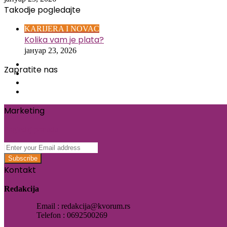
Takodje pogledajte
Close
KARIJERA I NOVAC
Kolika vam je plata?
јануар 23, 2026
Facebook
Zapratite nas
Twitter
Instagram
Threads
Marketing
Pogledaj ponudu
Enter
your
Email
Kontakt
address
Redakcija
Email : redakcija@kvorum.rs
Telefon : 0692500269