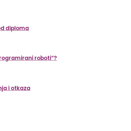
 od diploma
„programirani roboti“?
ja i otkaza