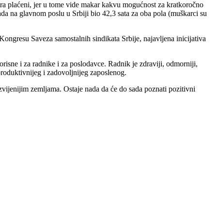
stra plaćeni, jer u tome vide makar kakvu mogućnost za kratkoročno
rada na glavnom poslu u Srbiji bio 42,3 sata za oba pola (muškarci su
Kongresu Saveza samostalnih sindikata Srbije, najavljena inicijativa
risne i za radnike i za poslodavce. Radnik je zdraviji, odmorniji,
produktivnijeg i zadovoljnijeg zaposlenog.
azvijenijim zemljama. Ostaje nada da će do sada poznati pozitivni