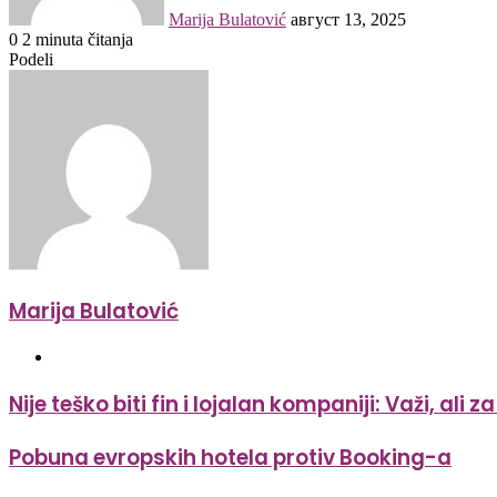
Marija Bulatović
август 13, 2025
0
2 minuta čitanja
Facebook
WhatsApp
Viber
Podeli
Facebook
Messenger
Messenger
WhatsApp
Viber
Marija Bulatović
Website
Nije teško biti fin i lojalan kompaniji: Važi, ali 
Pobuna evropskih hotela protiv Booking-a