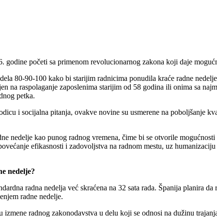
26. godine početi sa primenom revolucionarnog zakona koji daje mogućn
ela 80-90-100 kako bi starijim radnicima ponudila kraće radne nedelj
en na raspolaganje zaposlenima starijim od 58 godina ili onima sa naj
dnog petka.
dicu i socijalna pitanja, ovakve novine su usmerene na poboljšanje kval
ne nedelje kao punog radnog vremena, čime bi se otvorile mogućnosti za 
većanje efikasnosti i zadovoljstva na radnom mestu, uz humanizaciju rad
ne nedelje?
andardna radna nedelja već skraćena na 32 sata rada. Španija planira da 
enjem radne nedelje.
emu izmene radnog zakonodavstva u delu koji se odnosi na dužinu trajanj