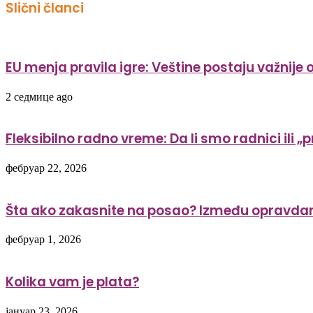
Slični članci
EU menja pravila igre: Veštine postaju važnije
2 седмице ago
Fleksibilno radno vreme: Da li smo radnici ili 
фебруар 22, 2026
Šta ako zakasnite na posao? Između opravdan
фебруар 1, 2026
Kolika vam je plata?
јануар 23, 2026