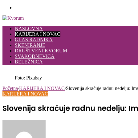
Meni
NASLOVNA
KARIJERA I NOVAC
GLAS RADNIKA
SKENIRANJE
DRUŠTVENI KVORUM
SVAKODNEVICA
BELEŽNICA
Foto: Pixabay
Početna
/
KARIJERA I NOVAC
/
Slovenija skraćuje radnu nedelju: Ima
KARIJERA I NOVAC
Slovenija skraćuje radnu nedelju: Im
Send
an
email