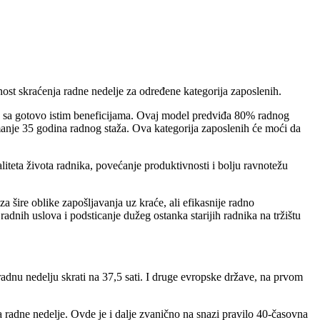
ost skraćenja radne nedelje za određene kategorija zaposlenih.
e sa gotovo istim beneficijama. Ovaj model predviđa 80% radnog
manje 35 godina radnog staža. Ova kategorija zaposlenih će moći da
iteta života radnika, povećanje produktivnosti i bolju ravnotežu
šire oblike zapošljavanja uz kraće, ali efikasnije radno
nih uslova i podsticanje dužeg ostanka starijih radnika na tržištu
radnu nedelju skrati na 37,5 sati. I druge evropske države, na prvom
a radne nedelje. Ovde je i dalje zvanično na snazi pravilo 40-časovna