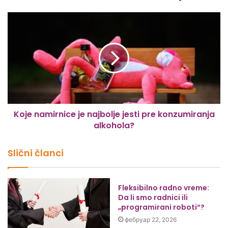
Koje namirnice je najbolje jesti pre konzumiranja
alkohola?
Slični članci
Fleksibilno radno vreme:
Da li smo radnici ili
„programirani roboti“?
фебруар 22, 2026