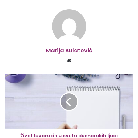
Marija Bulatović
Website
Život levorukih u svetu desnorukih ljudi