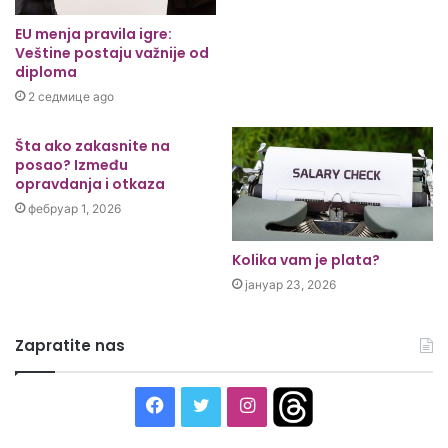
EU menja pravila igre:
Veštine postaju važnije od
diploma
2 седмице ago
Šta ako zakasnite na
posao? Između
opravdanja i otkaza
фебруар 1, 2026
Kolika vam je plata?
јануар 23, 2026
Zapratite nas
Facebook
Twitter
Instagram
Threads