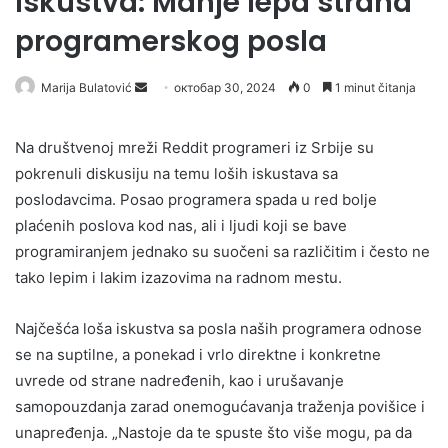
Iskustva: Manje lepa strana
programerskog posla
Send
Marija Bulatović
октобар 30, 2024
0
1 minut čitanja
an
email
Na društvenoj mreži Reddit programeri iz Srbije su
pokrenuli diskusiju na temu loših iskustava sa
poslodavcima. Posao programera spada u red bolje
plaćenih poslova kod nas, ali i ljudi koji se bave
programiranjem jednako su suočeni sa različitim i često ne
tako lepim i lakim izazovima na radnom mestu.
Najčešća loša iskustva sa posla naših programera odnose
se na suptilne, a ponekad i vrlo direktne i konkretne
uvrede od strane nadređenih, kao i urušavanje
samopouzdanja zarad onemogućavanja traženja povišice i
unapređenja. „Nastoje da te spuste što više mogu, pa da