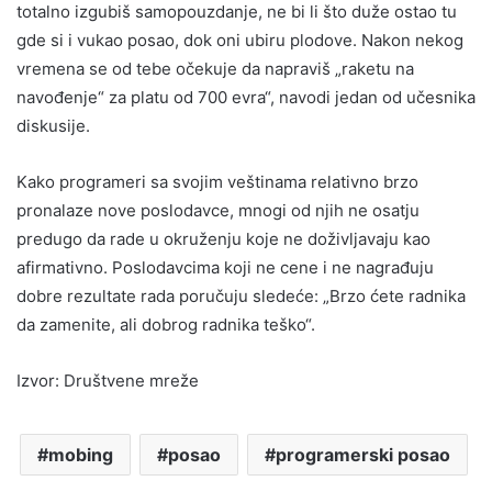
totalno izgubiš samopouzdanje, ne bi li što duže ostao tu
gde si i vukao posao, dok oni ubiru plodove. Nakon nekog
vremena se od tebe očekuje da napraviš „raketu na
navođenje“ za platu od 700 evra“, navodi jedan od učesnika
diskusije.
Kako programeri sa svojim veštinama relativno brzo
pronalaze nove poslodavce, mnogi od njih ne osatju
predugo da rade u okruženju koje ne doživljavaju kao
afirmativno. Poslodavcima koji ne cene i ne nagrađuju
dobre rezultate rada poručuju sledeće: „Brzo ćete radnika
da zamenite, ali dobrog radnika teško“.
Izvor: Društvene mreže
mobing
posao
programerski posao