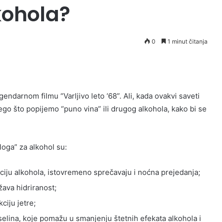
kohola?
0
1 minut čitanja
gendarnom filmu “Varljivo leto ‘68”. Ali, kada ovakvi saveti
nego što popijemo “puno vina” ili drugog alkohola, kako bi se
loga” za alkohol su:
pciju alkohola, istovremeno sprečavaju i noćna prejedanja;
žava hidriranost;
ciju jetre;
selina, koje pomažu u smanjenju štetnih efekata alkohola i