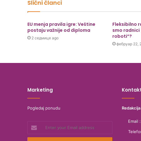
Slični članci
EU menja pravila igre: Veštine
Fleksibilno 
postaju važnije od diploma
smo radnici 
roboti“?
2 седмице ago
фебруар 22, 
Marketing
Kontak
Pogledaj ponudu
Redakcija
Email 
Enter
your
Telef
Email