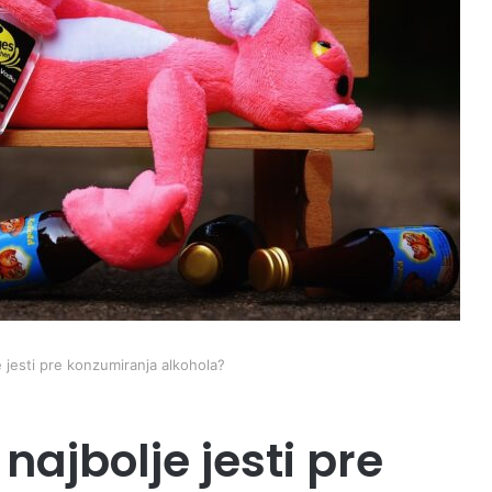
e jesti pre konzumiranja alkohola?
najbolje jesti pre