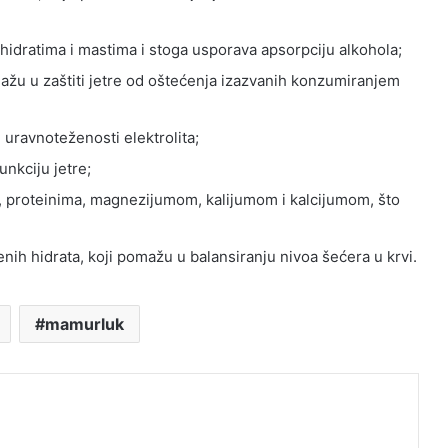
 hidratima i mastima i stoga usporava apsorpciju alkohola;
ažu u zaštiti jetre od oštećenja izazvanih konzumiranjem
 uravnoteženosti elektrolita;
unkciju jetre;
a, proteinima, magnezijumom, kalijumom i kalcijumom, što
enih hidrata, koji pomažu u balansiranju nivoa šećera u krvi.
mamurluk