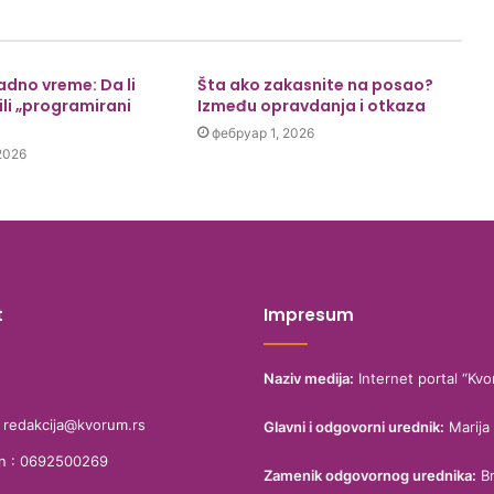
radno vreme: Da li
Šta ako zakasnite na posao?
ili „programirani
Između opravdanja i otkaza
фебруар 1, 2026
2026
t
Impresum
Naziv medija:
Internet portal “Kvo
: redakcija@kvorum.rs
Glavni i odgovorni urednik:
Marija 
on : 0692500269
Zamenik odgovornog urednika:
Br