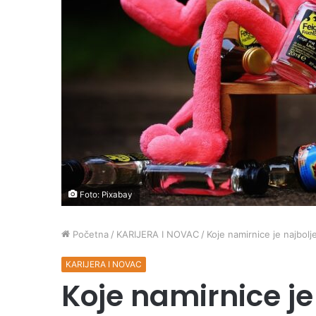
Foto: Pixabay
Početna
/
KARIJERA I NOVAC
/
Koje namirnice je najbolj
KARIJERA I NOVAC
Koje namirnice je 