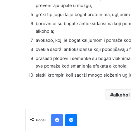
preveniraju upale u mozgu;
grčki tip jogurta je bogat proteinima, ugljenim
borovnice su bogate antioksidansima koji pom
alkohola;
avokado, koji je bogat kalijumom i pomaže kod
cvekla sadrži antioksidanse koji poboljšavaju f
orašasti plodovi i semenke su bogati vlaknim
sve pomaže kod smanjenja efekata alkohola;
slatki krompir, koji sadrži mnogo složenih uglj
alkohol
Facebook
Messenger
Podeli