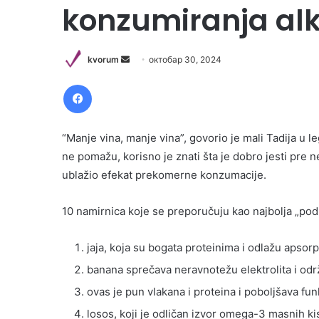
konzumiranja al
Send
kvorum
октобар 30, 2024
an
Facebook
email
“Manje vina, manje vina”, govorio je mali Tadija u le
ne pomažu, korisno je znati šta je dobro jesti pre 
ublažio efekat prekomerne konzumacije.
10 namirnica koje se preporučuju kao najbolja „pod
jaja, koja su bogata proteinima i odlažu apsor
banana sprečava neravnotežu elektrolita i odr
ovas je pun vlakana i proteina i poboljšava funk
losos, koji je odličan izvor omega-3 masnih ki