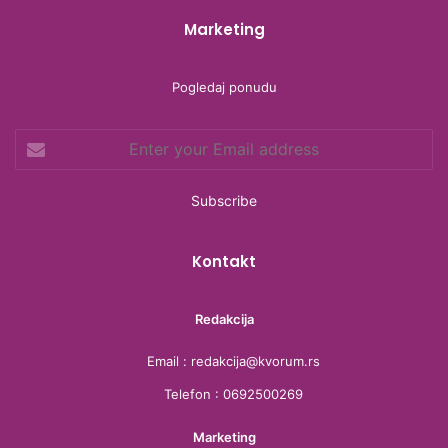
c
i
s
r
Marketing
e
t
t
e
b
t
a
a
Pogledaj ponudu
o
e
g
d
Enter
o
r
r
s
your
Email
k
a
address
m
Kontakt
Redakcija
Email : redakcija@kvorum.rs
Telefon : 0692500269
Marketing