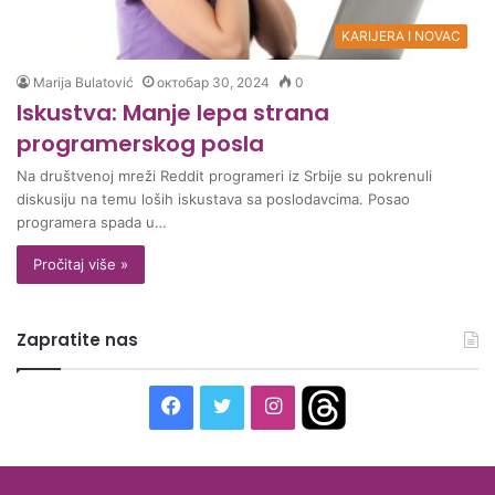
KARIJERA I NOVAC
Marija Bulatović
октобар 30, 2024
0
Iskustva: Manje lepa strana
programerskog posla
Na društvenoj mreži Reddit programeri iz Srbije su pokrenuli
diskusiju na temu loših iskustava sa poslodavcima. Posao
programera spada u…
Pročitaj više »
Zapratite nas
F
T
I
T
a
w
n
h