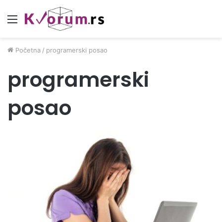
Meni
Početna
/
programerski posao
programerski
posao