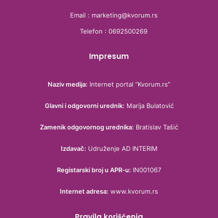
Email : marketing@kvorum.rs
Telefon : 0692500269
Impresum
Naziv medija:
Internet portal “Kvorum.rs”
Glavni i odgovorni urednik:
Marija Bulatović
Zamenik odgovornog urednika:
Bratislav Tašić
Izdavač:
Udruženje AD INTERIM
Registarski broj u APR-u:
IN001067
Internet adresa:
www.kvorum.rs
Pravila korišćenja