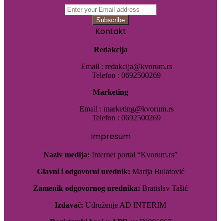
Enter
your
Email
Kontakt
address
Redakcija
Email : redakcija@kvorum.rs
Telefon : 0692500269
Marketing
Email : marketing@kvorum.rs
Telefon : 0692500269
Impresum
Naziv medija:
Internet portal “Kvorum.rs”
Glavni i odgovorni urednik:
Marija Bulatović
Zamenik odgovornog urednika:
Bratislav Tašić
Izdavač:
Udruženje AD INTERIM