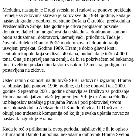
Međutim, nastupio je Drugi svetski rat i radovi se ponovo prekidaju.
Temelje sa zidovima skrivao je korov sve do 1984. godine, kada je
nastavak gradnje odobren od strane Dušana Čkrebića, predsednika
Predsedništva Srbije. Iste godine je crkva proglasom pozvale
donatore, dajući im mogućnost da u skladu sa doniranom sumom
budu zadužbinari, dobrotvori, utemeljivači, priložnici. Tada je i
čuveni arhitekta Branko Pešić modernizovao i dopunio ranije
usvojeni projekat. Godine 1989. Hram je dobio glavni krst i
centralnu kupolu koja se dizala 40 dana, budući da je teška 4.000
tona. Ona je napravljena na zemlji, da bi sa pokrivačem od bakarnog
lima i velikim pozlaćenim krstom visokim 12 metara, podignuta i
postavljena na zidove.
Usled ratnih okolnosti na tlu bivše SFRJ radovi na izgradnji Hrama
se obustavljaju ponovo 1996. godine, da bi se obnovili tek 2000.
godine. Septembra 2001. godine obnavlja se Društvo za podizanje
Hrama na inicijativu tadašnjeg premijera Srbije dr Zorana Đinđića,
uz blagoslov tadašnjeg patrijarha Pavla i pod pokroviteljstvom
prestolonaslednika Aleksandra II Karađorđevića. U Društvo je
okupljeno tridesetak kompanija od kojih je svaka uplatila novac za
nastavak izgradnje Hrama.
Kada je reč o prilikama iz ovog perioda, najslikovitije ih je opisao
arhimandrit Danilo Ljubotina, nekadašnji duhovnik Hrama Svetog