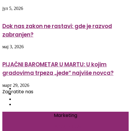
јул 5, 2026
Dok nas zakon ne rastavi: gde je razvod
zabranjen?
мај 3, 2026
PIJAČNI BAROMETAR U MARTU: U kojim
gradovima trpeza „jede“ najviše novca?
март 29, 2026
Facebook
Zapratite nas
Twitter
Instagram
Threads
Marketing
Pogledaj ponudu