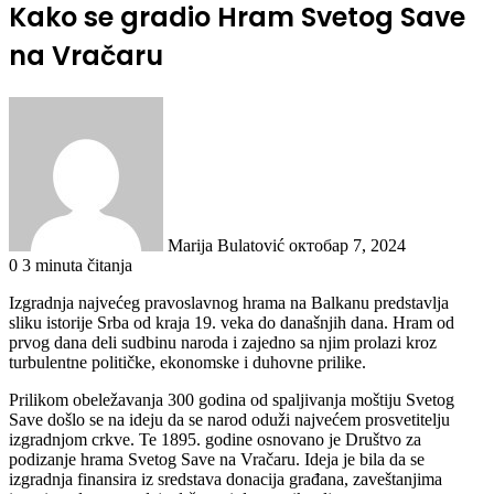
Kako se gradio Hram Svetog Save
na Vračaru
Send
an
email
Marija Bulatović
октобар 7, 2024
0
3 minuta čitanja
Izgradnja najvećeg pravoslavnog hrama na Balkanu predstavlja
sliku istorije Srba od kraja 19. veka do današnjih dana. Hram od
prvog dana deli sudbinu naroda i zajedno sa njim prolazi kroz
turbulentne političke, ekonomske i duhovne prilike.
Prilikom obeležavanja 300 godina od spaljivanja moštiju Svetog
Save došlo se na ideju da se narod oduži najvećem prosvetitelju
izgradnjom crkve. Te 1895. godine osnovano je Društvo za
podizanje hrama Svetog Save na Vračaru. Ideja je bila da se
izgradnja finansira iz sredstava donacija građana, zaveštanjima