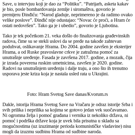
Save, u intervjuu koji je dao za “Politiku”. “Patrijarh, asketa kakav
je bio, posle bombardovanja zemlje i siromaštva, govorio je
premijeru Đinđiću: “Narod gladuje, neprimereno je da radimo ovako
velike poslove”. Đinđić nije odustajao: “Novac će proći, a Hram će
ostati nedovršen”. Tako ga je i ubedio”, govorio je Ljubotina.
Tako je tek početkom 21. veka došlo do finalizovanja građevinskih
radova, čime su se stekli uslovi da se pređe na takođe zahtevan
poduhvat, oslikavanje Hrama. Do 2004. godine završen je eksterijer
Hrama, a od Ruske pravoslavne crkve je zatražena pomoć za
unutrašnje uređenje. Fasada je završena 2017. godine, a mozaik, čija
je izrada poverena ruskim umetnicima, završen je 2020. godine.
Radovi na unutrašnjem uređenju i dalje traju, a ono što ih trenutno
usporava jeste kriza koja je nastala usled rata u Ukrajini.
Foto: Hram Svetog Save danas/Kvorum.rs
Dakle, istorija Hrama Svetog Save na Vračaru je odraz istorije Srba i
svih prilika i neprilika sa kojima se gotovo jedan vek suočavamao.
Ni ogromna želja i pomoć građana i vernika iz nekoliko država, ni
pomoć i podrška države koja je uvek bila prisutna u skladu sa
mogućnostima (uz izuzimanje perioda komunističke vladavine) nisu
mogli da izuzmu sudbinu Hrama od sudbine naroda.