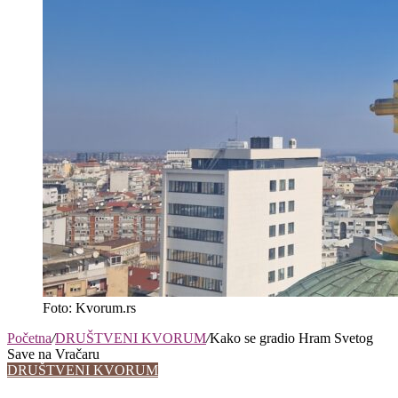
Foto: Kvorum.rs
Početna
/
DRUŠTVENI KVORUM
/
Kako se gradio Hram Svetog
Save na Vračaru
DRUŠTVENI KVORUM