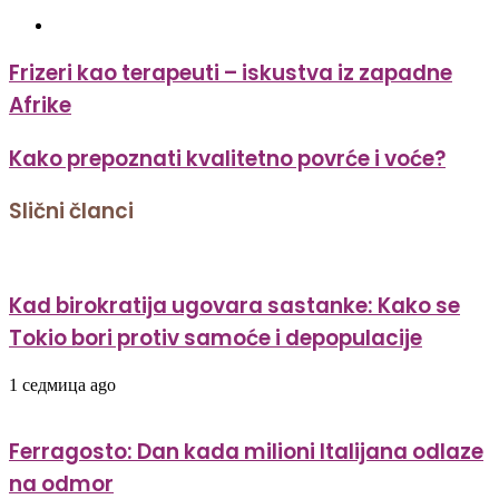
Website
Frizeri kao terapeuti – iskustva iz zapadne
Afrike
Kako prepoznati kvalitetno povrće i voće?
Slični članci
Kad birokratija ugovara sastanke: Kako se
Tokio bori protiv samoće i depopulacije
1 седмица ago
Ferragosto: Dan kada milioni Italijana odlaze
na odmor