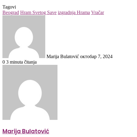
Tagovi
Beograd
Hram Svetog Save
izgradnja Hrama
Vračar
Send
an
email
Marija Bulatović
октобар 7, 2024
0
3 minuta čitanja
Marija Bulatović