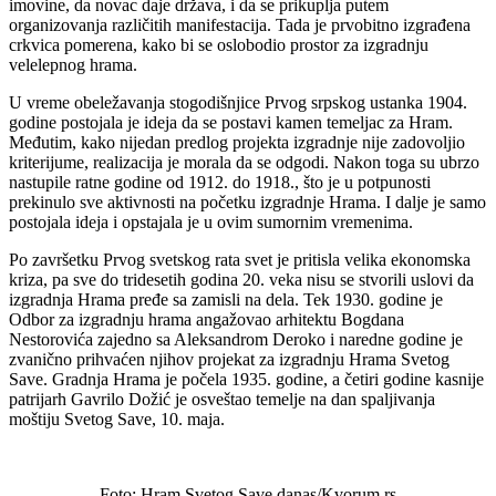
imovine, da novac daje država, i da se prikuplja putem
organizovanja različitih manifestacija. Tada je prvobitno izgrađena
crkvica pomerena, kako bi se oslobodio prostor za izgradnju
velelepnog hrama.
U vreme obeležavanja stogodišnjice Prvog srpskog ustanka 1904.
godine postojala je ideja da se postavi kamen temeljac za Hram.
Međutim, kako nijedan predlog projekta izgradnje nije zadovoljio
kriterijume, realizacija je morala da se odgodi. Nakon toga su ubrzo
nastupile ratne godine od 1912. do 1918., što je u potpunosti
prekinulo sve aktivnosti na početku izgradnje Hrama. I dalje je samo
postojala ideja i opstajala je u ovim sumornim vremenima.
Po završetku Prvog svetskog rata svet je pritisla velika ekonomska
kriza, pa sve do tridesetih godina 20. veka nisu se stvorili uslovi da
izgradnja Hrama pređe sa zamisli na dela. Tek 1930. godine je
Odbor za izgradnju hrama angažovao arhitektu Bogdana
Nestorovića zajedno sa Aleksandrom Deroko i naredne godine je
zvanično prihvaćen njihov projekat za izgradnju Hrama Svetog
Save. Gradnja Hrama je počela 1935. godine, a četiri godine kasnije
patrijarh Gavrilo Dožić je osveštao temelje na dan spaljivanja
moštiju Svetog Save, 10. maja.
Foto: Hram Svetog Save danas/Kvorum.rs