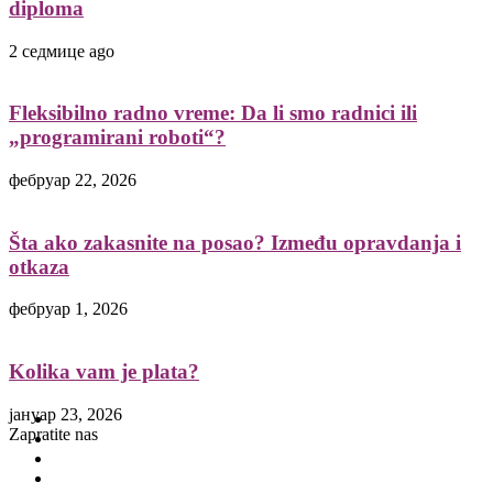
diploma
2 седмице ago
Fleksibilno radno vreme: Da li smo radnici ili
„programirani roboti“?
фебруар 22, 2026
Šta ako zakasnite na posao? Između opravdanja i
otkaza
фебруар 1, 2026
Kolika vam je plata?
јануар 23, 2026
Facebook
Zapratite nas
Twitter
Instagram
Threads