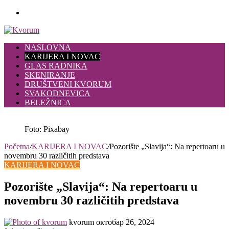
Meni
NASLOVNA
KARIJERA I NOVAC
GLAS RADNIKA
SKENIRANJE
DRUŠTVENI KVORUM
SVAKODNEVICA
BELEŽNICA
Foto: Pixabay
Početna
/
KARIJERA I NOVAC
/
Pozorište „Slavija“: Na repertoaru u
novembru 30 različitih predstava
KARIJERA I NOVAC
Pozorište „Slavija“: Na repertoaru u
novembru 30 različitih predstava
Send
kvorum
октобар 26, 2024