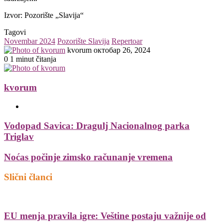
Izvor: Pozorište „Slavija“
Tagovi
Novembar 2024
Pozorište Slavija
Repertoar
Send
kvorum
октобар 26, 2024
an
0
1 minut čitanja
email
kvorum
Website
Vodopad Savica: Dragulj Nacionalnog parka
Triglav
Noćas počinje zimsko računanje vremena
Slični članci
EU menja pravila igre: Veštine postaju važnije od