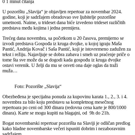
an
0
1 minut čitanja
email
U pozorištu „Slavija“ je objavljen repertoar za novembar 2024.
godine, koji je sadržajem obradovao sve ljubitelje pozorišne
umetnosti. Naime, u trideset dana biće izvedeno trideset različitih
predstava među kojima i jedna premijera.
Trećeg dana novembra, sa početkom u 20 časova, premijerno se
izvodi predstava Gospođa iz kruga dvojke, u kojoj igraju Maša
Pantić, Andrija Kovač i Saša Pantić, koji je istovremeno zadužen za
tekst i režiju. Najavljuje se dobra zabava i smeh uz praćenje priče o
tome šta sve može da se dogodi kada gospođu iz kruga dvojke
ostavi verenik. U želji da mu se osveti ona daje oglas da traži
muža…
Foto: Pozorište „Slavija“
Obezbeđena je specijalna ponuda za kupovinu karata 1., 2., 3. i 4.
novembra za bilo koju predstavu sa kompletnog mesečnog
repertoara po ceni od 300 dinara (redovna cena karte je 800/1000
dinara). Karte se mogu kupiti na blagajni, od 9h do 21h.
Bogat novembarski repertoar pozorišta na Slaviji je odličan predlog
kako hladne novembarske večeri ispuniti dobrim i nezaboravnim
sadržajem.