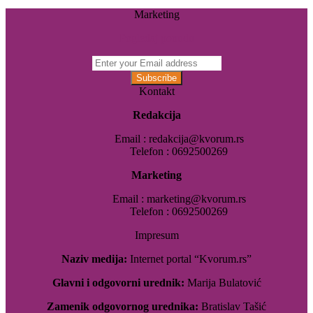
Marketing
Pogledaj ponudu
Enter
your
Email
Kontakt
address
Redakcija
Email : redakcija@kvorum.rs
Telefon : 0692500269
Marketing
Email : marketing@kvorum.rs
Telefon : 0692500269
Impresum
Naziv medija:
Internet portal “Kvorum.rs”
Glavni i odgovorni urednik:
Marija Bulatović
Zamenik odgovornog urednika:
Bratislav Tašić