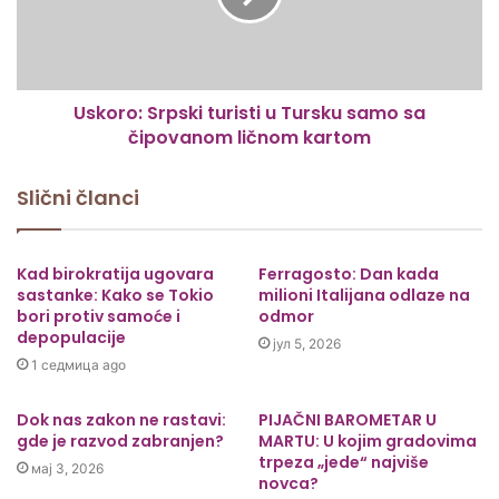
Uskoro: Srpski turisti u Tursku samo sa
čipovanom ličnom kartom
Slični članci
Kad birokratija ugovara
Ferragosto: Dan kada
sastanke: Kako se Tokio
milioni Italijana odlaze na
bori protiv samoće i
odmor
depopulacije
јул 5, 2026
1 седмица ago
Dok nas zakon ne rastavi:
PIJAČNI BAROMETAR U
gde je razvod zabranjen?
MARTU: U kojim gradovima
trpeza „jede“ najviše
мај 3, 2026
novca?