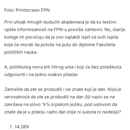
Foto: Printscreen FPN
Prvi utisak mnogih budućih akademaca je da su testovi
opšte informisanosti na FPN-u previše zahtevni. No, starije
kolege im poručuju da je ovo najlakši ispit od svih ispita
koje će morati da polože na putu do diplome Fakulteta
političkih nauka.
A, politikolog mora biti hitrog uma i koji će bez poteškoća
odgovoriti i na jedno ovakvo pitanje:
Zamislite da ste se probudili i ne znate koji je dan. Koja je
verovatnoća da ste se probudili na dan čiji naziv se ne
završava na slovo “k”u srpskom jeziku, pod uslovom da
znate da je u pitanju radni dan (nije ni subota ni nedelja)?
14.28%