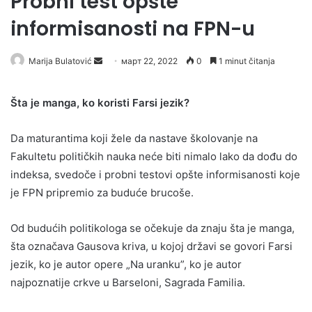
Probni test opšte
informisanosti na FPN-u
Send
Marija Bulatović
март 22, 2022
0
1 minut čitanja
an
email
Šta je manga, ko koristi Farsi jezik?
Da maturantima koji žele da nastave školovanje na
Fakultetu političkih nauka neće biti nimalo lako da dođu do
indeksa, svedoče i probni testovi opšte informisanosti koje
je FPN pripremio za buduće brucoše.
Od budućih politikologa se očekuje da znaju šta je manga,
šta označava Gausova kriva, u kojoj državi se govori Farsi
jezik, ko je autor opere „Na uranku”, ko je autor
najpoznatije crkve u Barseloni, Sagrada Familia.