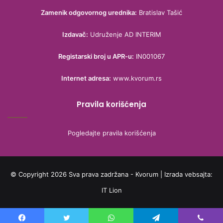
Zamenik odgovornog urednika:
Bratislav Tašić
Izdavač:
Udruženje AD INTERIM
Registarski broj u APR-u:
IN001067
Internet adresa:
www.kvorum.rs
Pravila korišćenja
Pogledajte pravila korišćenja
© Copyright 2026 Sva prava zadržana - Kvorum | Izrada vebsajta:
IT Lion