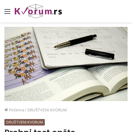
Meni
Početna
/
DRUŠTVENI KVORUM
DRUŠTVENI KVORUM