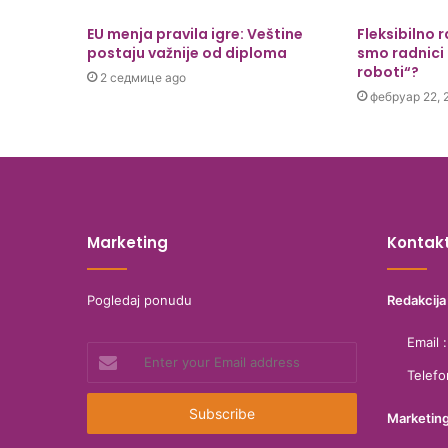
EU menja pravila igre: Veštine
Fleksibilno 
postaju važnije od diploma
smo radnici 
roboti“?
2 седмице ago
фебруар 22, 
Marketing
Kontak
Pogledaj ponudu
Redakcija
Email 
Enter
your
Telef
Email
address
Marketin