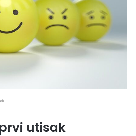
sak
prvi utisak