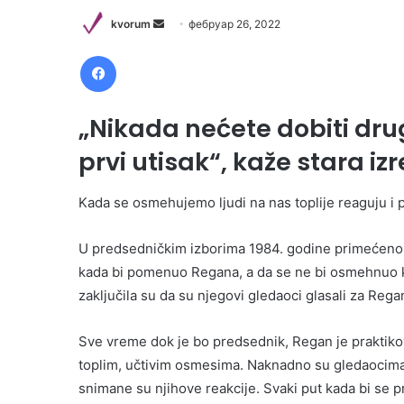
Send
kvorum
фебруар 26, 2022
an
Facebook
email
„Nikada nećete dobiti dru
prvi utisak“, kaže stara iz
Kada se osmehujemo ljudi na nas toplije reaguju i 
U predsedničkim izborima 1984. godine primećeno 
kada bi pomenuo Regana, a da se ne bi osmehnuo ka
zaključila su da su njegovi gledaoci glasali za R
Sve vreme dok je bo predsednik, Regan je praktikov
toplim, učtivim osmesima. Naknadno su gledaocima o
snimane su njihove reakcije. Svaki put kada bi se