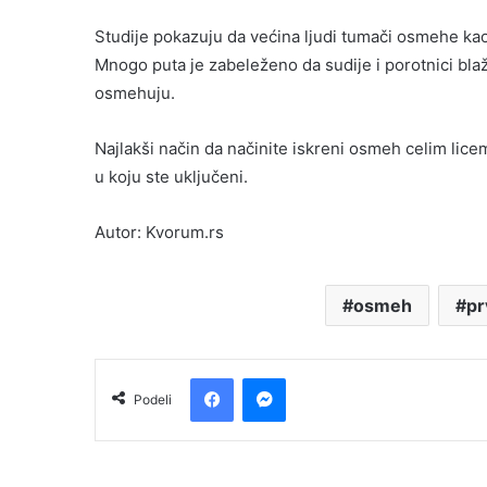
Studije pokazuju da većina ljudi tumači osmehe ka
Mnogo puta je zabeleženo da sudije i porotnici bla
osmehuju.
Najlakši način da načinite iskreni osmeh celim licem
u koju ste uključeni.
Autor: Kvorum.rs
osmeh
pr
Facebook
Messenger
Podeli