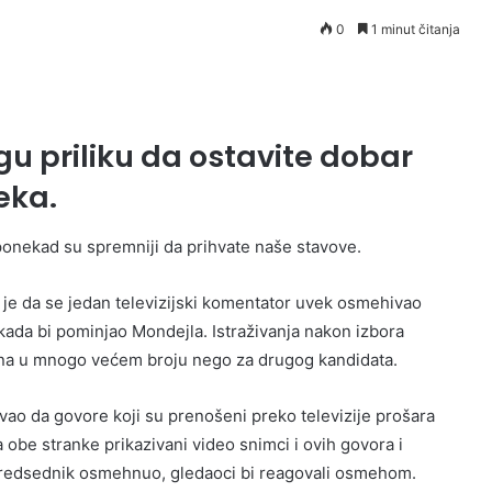
0
1 minut čitanja
gu priliku da ostavite dobar
reka.
ponekad su spremniji da prihvate naše stavove.
je da se jedan televizijski komentator uvek osmehivao
da bi pominjao Mondejla. Istraživanja nakon izbora
egana u mnogo većem broju nego za drugog kandidata.
ao da govore koji su prenošeni preko televizije prošara
be stranke prikazivani video snimci i ovih govora i
 predsednik osmehnuo, gledaoci bi reagovali osmehom.