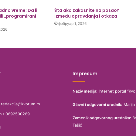
radno vreme: Da li
Šta ako zakasnite na posao?
ili „programirani
Između opravdanja i otkaza
фебруар 1, 2026
2026
t
Impresum
Naziv medija:
Internet portal “Kvo
: redakcija@kvorum.rs
Glavni i odgovorni urednik:
Marija 
on : 0692500269
Zamenik odgovornog urednika:
Br
Tašić
g