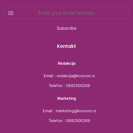
o
e
g
d
Enter
o
r
r
s
your
Email
k
a
address
m
Kontakt
Redakcija
Email : redakcija@kvorum.rs
Telefon : 0692500269
Marketing
Email : marketing@kvorum.rs
Telefon : 0692500269