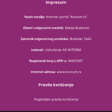
Impresum
Naziv medija:
Internet portal “Kvorum.rs”
Glavni i odgovorni urednik:
Marija Bulatović
Zamenik odgovornog urednika:
Bratislav Tašić
Izdavač:
Udruženje AD INTERIM
Registarski broj u APR-u:
IN001067
Internet adresa:
www.kvorum.rs
Pravila korišćenja
Pogledajte pravila korišćenja