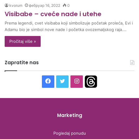
kvorum
фебруар 16, 2022
0
Visibabe – cveće nade i utehe
Prema legendi, cvet visibaba koji simbolizuje početak proleća, Evi i
Adamu bio je simbol nove nade i početka ovozemaljskog raja.…
Pročitaj više »
Zapratite nas
F
T
I
T
a
w
n
h
c
i
s
r
Marketing
e
t
t
e
b
t
a
a
Pogledaj ponudu