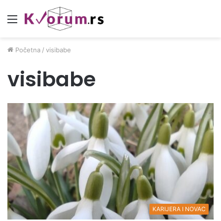
Meni
Početna
/
visibabe
visibabe
KARIJERA I NOVAC