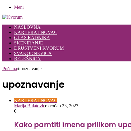
Meni
NASLOVNA
KARIJERA I NOVAC
GLAS RADNIKA
SKENIRANJE
DRUŠTVENI KVORUM
SVAKODNEVICA
BELEŽNICA
Početna
/
upoznavanje
upoznavanje
KARIJERA I NOVAC
Marija Bulatović
октобар 23, 2023
0
Kako pamtiti imena prilikom up