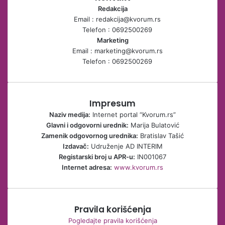
Redakcija
Email : redakcija@kvorum.rs
Telefon : 0692500269
Marketing
Email : marketing@kvorum.rs
Telefon : 0692500269
Impresum
Naziv medija:
Internet portal “Kvorum.rs”
Glavni i odgovorni urednik:
Marija Bulatović
Zamenik odgovornog urednika:
Bratislav Tašić
Izdavač:
Udruženje AD INTERIM
Registarski broj u APR-u:
IN001067
Internet adresa:
www.kvorum.rs
Pravila korišćenja
Pogledajte pravila korišćenja