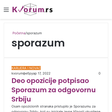
Meni
Početna
/
sporazum
sporazum
KARIJERA I NOVAC
kvorum
фебруар 17, 2022
0
Deo opozicije potpisao
Sporazum za odgovornu
Srbiju
Osam opozicionih stranaka pristupilo je Sporazumu za
odgovornu Srbiju, koji su inicirale javne ličnosti okupljene