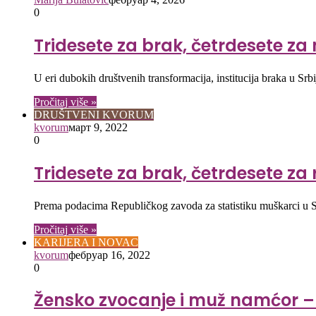
0
Tridesete za brak, četrdesete za no
U eri dubokih društvenih transformacija, institucija braka u S
Pročitaj više »
DRUŠTVENI KVORUM
kvorum
март 9, 2022
0
Tridesete za brak, četrdesete za
Prema podacima Republičkog zavoda za statistiku muškarci u Sr
Pročitaj više »
KARIJERA I NOVAC
kvorum
фебруар 16, 2022
0
Žensko zvocanje i muž namćor –