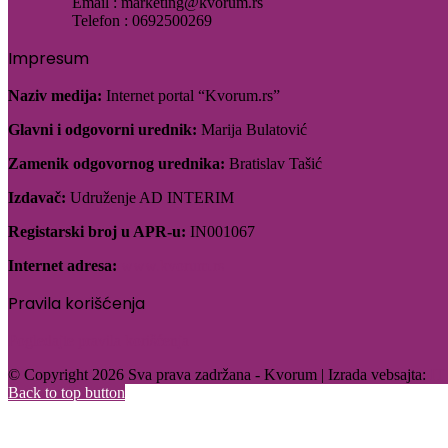
Email : marketing@kvorum.rs
Telefon : 0692500269
Impresum
Naziv medija:
Internet portal “Kvorum.rs”
Glavni i odgovorni urednik:
Marija Bulatović
Zamenik odgovornog urednika:
Bratislav Tašić
Izdavač:
Udruženje AD INTERIM
Registarski broj u APR-u:
IN001067
Internet adresa:
www.kvorum.rs
Pravila korišćenja
Pogledajte pravila korišćenja
© Copyright 2026 Sva prava zadržana - Kvorum | Izrada vebsajta:
IT
Back to top button