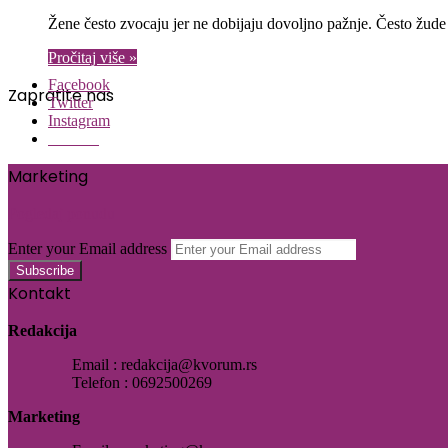
Žene često zvocaju jer ne dobijaju dovoljno pažnje. Često žud
Pročitaj više »
Facebook
Zapratite nas
Twitter
Instagram
Threads
Marketing
Pogledaj ponudu
Enter your Email address
Kontakt
Redakcija
Email : redakcija@kvorum.rs
Telefon : 0692500269
Marketing