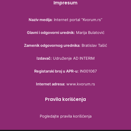
Impresum
Naziv medija:
Internet portal “Kvorum.rs”
Glavni i odgovorni urednik:
Marija Bulatović
Zamenik odgovornog urednika:
Bratislav Tašić
Izdavač:
Udruženje AD INTERIM
Registarski broj u APR-u:
IN001067
Internet adresa:
www.kvorum.rs
Pravila korišćenja
Pogledajte pravila korišćenja