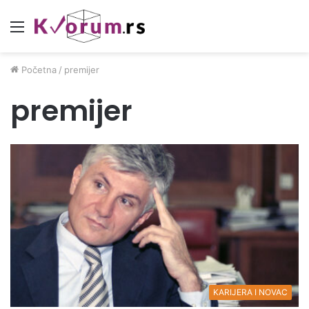
Meni
Početna
/
premijer
premijer
KARIJERA I NOVAC