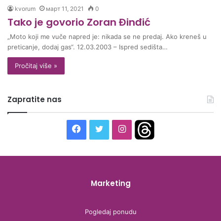
kvorum
март 11, 2021
0
Tako je govorio Zoran Đinđić
„Moto koji me vuče nаpred je: nikаdа se ne predаj. Ako kreneš u
preticаnje, dodаj gаs“. 12.03.2003 – Ispred sedišta…
Pročitaj više »
Zapratite nas
F
T
I
T
a
w
n
h
c
i
s
r
Marketing
e
t
t
e
b
t
a
a
Pogledaj ponudu