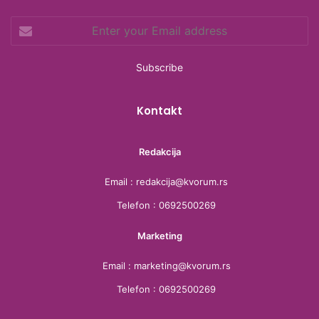
o
e
g
d
Enter
o
r
r
s
your
Email
k
a
address
m
Kontakt
Redakcija
Email : redakcija@kvorum.rs
Telefon : 0692500269
Marketing
Email : marketing@kvorum.rs
Telefon : 0692500269