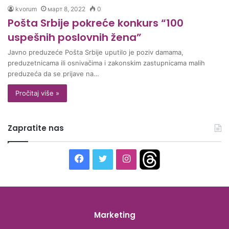
kvorum
март 8, 2022
0
Pošta Srbije pokreće konkurs “100
uspešnih poslovnih žena”
Javno preduzeće Pošta Srbije uputilo je poziv damama,
preduzetnicama ili osnivačima i zakonskim zastupnicama malih
preduzeća da se prijave na…
Pročitaj više »
Zapratite nas
F
T
I
T
a
w
n
h
c
i
s
r
Marketing
e
t
t
e