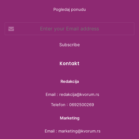
b
t
a
a
Pogledaj ponudu
o
e
g
d
Enter
o
r
r
s
your
Email
k
a
address
m
Kontakt
Redakcija
Email : redakcija@kvorum.rs
Telefon : 0692500269
Marketing
Email : marketing@kvorum.rs