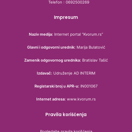
Telefon : 0692500269
Impresum
Naziv medija:
Internet portal “Kvorum.rs”
Glavni i odgovorni urednik:
Marija Bulatović
Zamenik odgovornog urednika:
Bratislav Tašić
Izdavač:
Udruženje AD INTERIM
Registarski broj u APR-u:
IN001067
Internet adresa:
www.kvorum.rs
Pravila korišćenja
Pogledajte pravila korišćenja