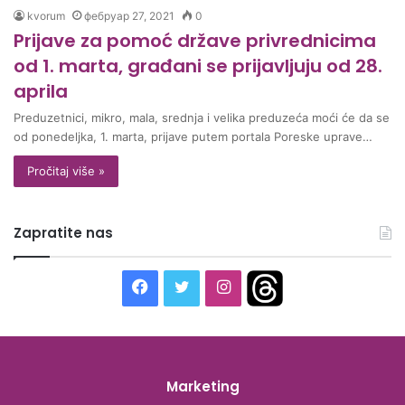
kvorum
фебруар 27, 2021
0
Prijave za pomoć države privrednicima
od 1. marta, građani se prijavljuju od 28.
aprila
Preduzetnici, mikro, mala, srednja i velika preduzeća moći će da se
od ponedeljka, 1. marta, prijave putem portala Poreske uprave…
Pročitaj više »
Zapratite nas
F
T
I
T
a
w
n
h
c
i
s
r
Marketing
e
t
t
e