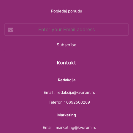
b
t
a
a
Pogledaj ponudu
o
e
g
d
Enter
o
r
r
s
your
Email
k
a
address
m
Kontakt
Redakcija
Email : redakcija@kvorum.rs
Telefon : 0692500269
Marketing
Email : marketing@kvorum.rs