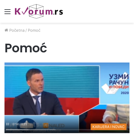
Meni
Početna
/
Pomoć
Pomoć
KARIJERA I NOVAC