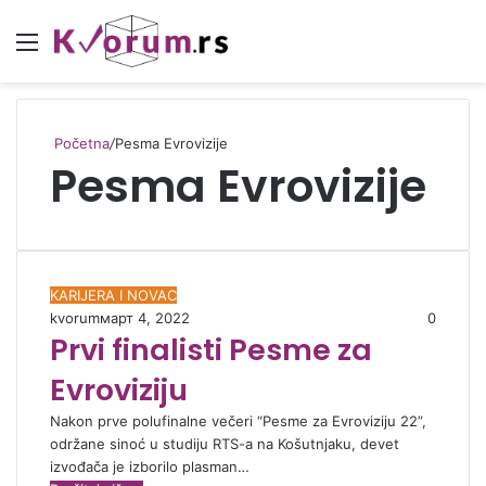
Meni
Početna
/
Pesma Evrovizije
Pesma Evrovizije
KARIJERA I NOVAC
kvorum
март 4, 2022
0
Prvi finalisti Pesme za
Evroviziju
Nakon prve polufinalne večeri “Pesme za Evroviziju 22”,
održane sinoć u studiju RTS-a na Košutnjaku, devet
izvođača je izborilo plasman…