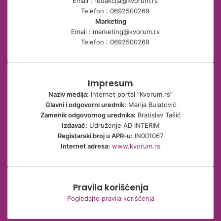
Email : redakcija@kvorum.rs
Telefon : 0692500269
Marketing
Email : marketing@kvorum.rs
Telefon : 0692500269
Impresum
Naziv medija:
Internet portal “Kvorum.rs”
Glavni i odgovorni urednik:
Marija Bulatović
Zamenik odgovornog urednika:
Bratislav Tašić
Izdavač:
Udruženje AD INTERIM
Registarski broj u APR-u:
IN001067
Internet adresa:
www.kvorum.rs
Pravila korišćenja
Pogledajte pravila korišćenja