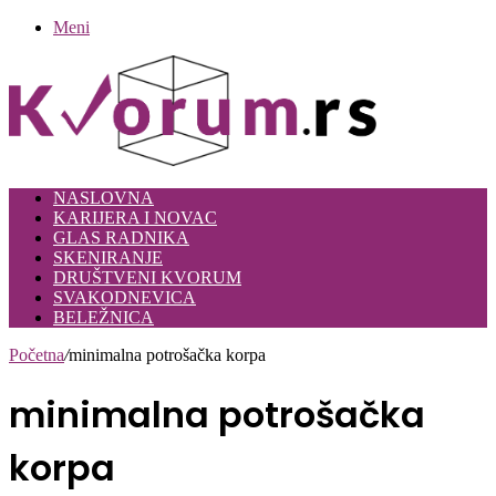
Meni
NASLOVNA
KARIJERA I NOVAC
GLAS RADNIKA
SKENIRANJE
DRUŠTVENI KVORUM
SVAKODNEVICA
BELEŽNICA
Početna
/
minimalna potrošačka korpa
minimalna potrošačka
korpa