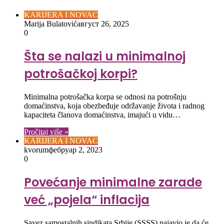
KARIJERA I NOVAC
Marija Bulatović
август 26, 2025
0
Šta se nalazi u minimalnoj
potrošačkoj korpi?
Minimalna potrošačka korpa se odnosi na potrošnju
domaćinstva, koja obezbeđuje održavanje života i radnog
kapaciteta članova domaćinstva, imajući u vidu…
Pročitaj više »
KARIJERA I NOVAC
kvorum
фебруар 2, 2023
0
Povećanje minimalne zarade
već „pojela“ inflacija
Savez samostalnih sindikata Srbije (SSSS) najavio je da će