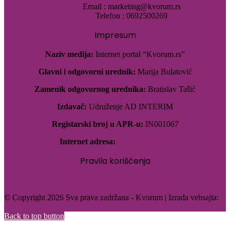
Email : marketing@kvorum.rs
Telefon : 0692500269
Impresum
Naziv medija:
Internet portal “Kvorum.rs”
Glavni i odgovorni urednik:
Marija Bulatović
Zamenik odgovornog urednika:
Bratislav Tašić
Izdavač:
Udruženje AD INTERIM
Registarski broj u APR-u:
IN001067
Internet adresa:
www.kvorum.rs
Pravila korišćenja
Pogledajte pravila korišćenja
© Copyright 2026 Sva prava zadržana - Kvorum | Izrada vebsajta:
IT Lion
Back to top button