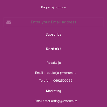
b
t
a
a
Pogledaj ponudu
o
e
g
d
Enter
o
r
r
s
your
Email
k
a
address
m
Kontakt
Redakcija
Email : redakcija@kvorum.rs
Telefon : 0692500269
Marketing
Email : marketing@kvorum.rs