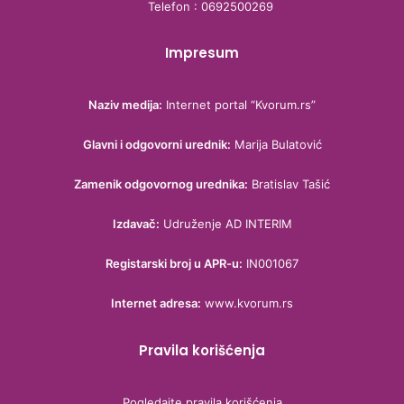
Telefon : 0692500269
Impresum
Naziv medija:
Internet portal “Kvorum.rs”
Glavni i odgovorni urednik:
Marija Bulatović
Zamenik odgovornog urednika:
Bratislav Tašić
Izdavač:
Udruženje AD INTERIM
Registarski broj u APR-u:
IN001067
Internet adresa:
www.kvorum.rs
Pravila korišćenja
Pogledajte pravila korišćenja