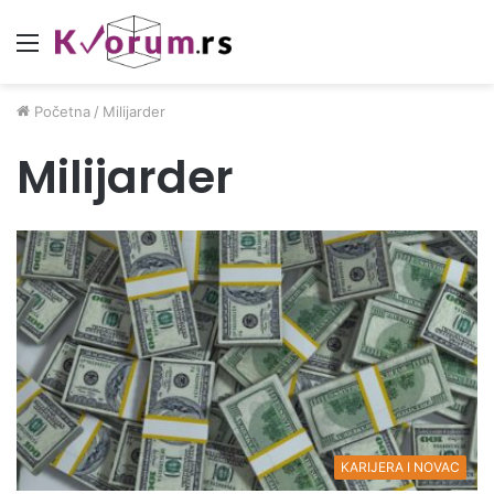
Meni
Početna
/
Milijarder
Milijarder
KARIJERA I NOVAC