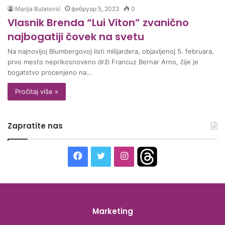
Marija Bulatović
фебруар 5, 2023
0
Vlasnik Brenda “Lui Viton” zvanično
najbogatiji čovek na svetu
Na najnovijoj Blumbergovoj listi milijardera, objavljenoj 5. februara,
prvo mesto neprikosnoveno drži Francuz Bernar Arno, čije je
bogatstvo procenjeno na…
Pročitaj više »
Zapratite nas
F
T
I
T
a
w
n
h
c
i
s
r
Marketing
e
t
t
e