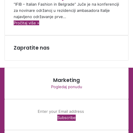
“IFIB – Italian Fashion in Belgrade” Juče je na konferenciji
za novinare održanoj u rezidenciji ambasadora Italije
najavljeno održavanje prve…
Pročitaj više »
Zapratite nas
F
a
T
c
w
I
e
i
n
T
b
t
s
h
Marketing
o
t
t
r
Pogledaj ponudu
o
e
a
e
k
r
g
a
r
d
a
s
Enter
m
your
Email
address