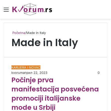
Meni
Početna
/
Made in Italy
Made in Italy
KARIJERA I NOVAC
kvorum
април 22, 2023
0
Počinje prva
manifestacija posvećena
promociji italijanske
mode u Srbiji