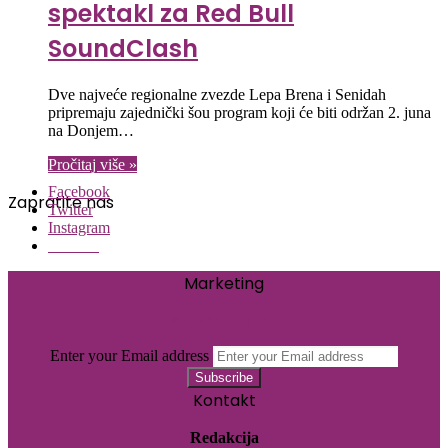
spektakl za Red Bull
SoundClash
Dve najveće regionalne zvezde Lepa Brena i Senidah
pripremaju zajednički šou program koji će biti održan 2. juna
na Donjem…
Pročitaj više »
Facebook
Zapratite nas
Twitter
Instagram
Threads
Marketing
Pogledaj ponudu
Enter your Email address
Kontakt
Redakcija