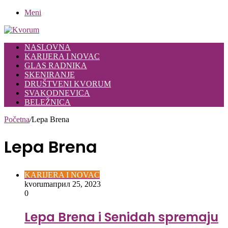
Meni
NASLOVNA
KARIJERA I NOVAC
GLAS RADNIKA
SKENIRANJE
DRUŠTVENI KVORUM
SVAKODNEVICA
BELEŽNICA
Početna
/
Lepa Brena
Lepa Brena
KARIJERA I NOVAC
kvorum
април 25, 2023
0
Lepa Brena i Senidah spremaju