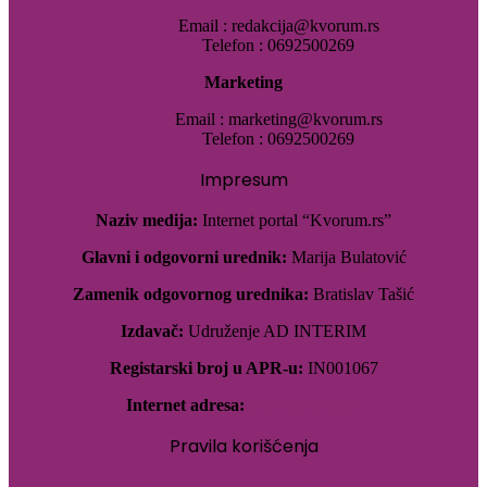
Email : redakcija@kvorum.rs
Telefon : 0692500269
Marketing
Email : marketing@kvorum.rs
Telefon : 0692500269
Impresum
Naziv medija:
Internet portal “Kvorum.rs”
Glavni i odgovorni urednik:
Marija Bulatović
Zamenik odgovornog urednika:
Bratislav Tašić
Izdavač:
Udruženje AD INTERIM
Registarski broj u APR-u:
IN001067
Internet adresa:
www.kvorum.rs
Pravila korišćenja
Pogledajte pravila korišćenja