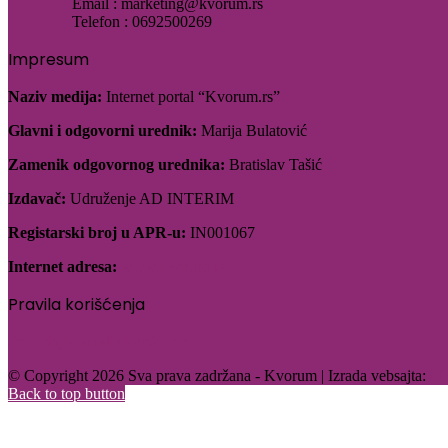
Email : marketing@kvorum.rs
Telefon : 0692500269
Impresum
Naziv medija:
Internet portal “Kvorum.rs”
Glavni i odgovorni urednik:
Marija Bulatović
Zamenik odgovornog urednika:
Bratislav Tašić
Izdavač:
Udruženje AD INTERIM
Registarski broj u APR-u:
IN001067
Internet adresa:
www.kvorum.rs
Pravila korišćenja
Pogledajte pravila korišćenja
© Copyright 2026 Sva prava zadržana - Kvorum | Izrada vebsajta:
IT
Back to top button