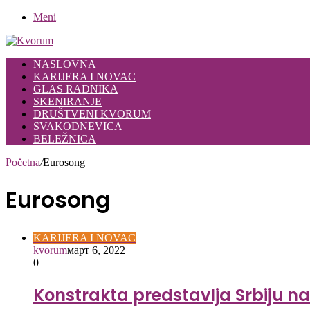
Meni
NASLOVNA
KARIJERA I NOVAC
GLAS RADNIKA
SKENIRANJE
DRUŠTVENI KVORUM
SVAKODNEVICA
BELEŽNICA
Početna
/
Eurosong
Eurosong
KARIJERA I NOVAC
kvorum
март 6, 2022
0
Konstrakta predstavlja Srbiju na