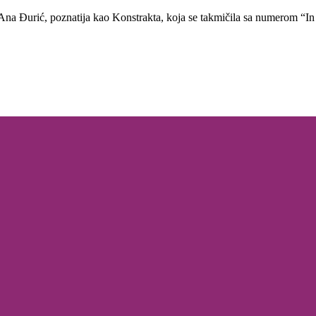
 Ana Đurić, poznatija kao Konstrakta, koja se takmičila sa numerom “