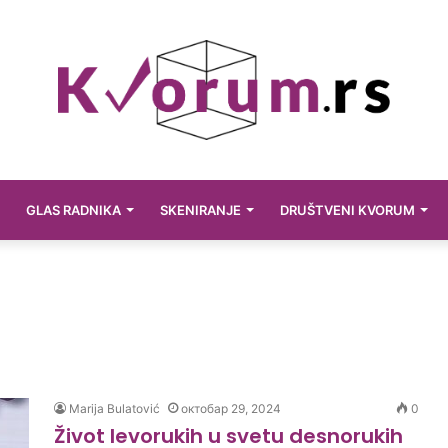
GLAS RADNIKA
SKENIRANJE
DRUŠTVENI KVORUM
Marija Bulatović
октобар 29, 2024
0
Život levorukih u svetu desnorukih