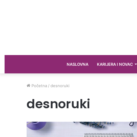
NASLOVNA
KARIJERA I NOVAC
Početna
/
desnoruki
desnoruki