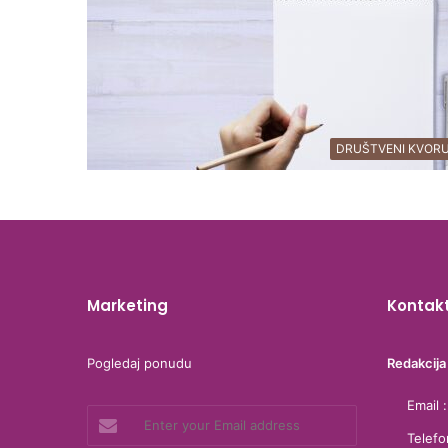
DRUŠTVENI KVOR
Marketing
Kontak
Pogledaj ponudu
Redakcija
Email 
Enter
your
Telef