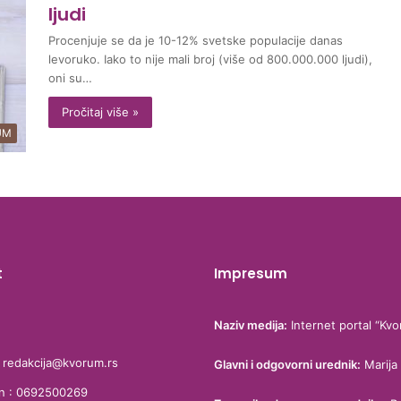
ljudi
Procenjuje se da je 10-12% svetske populacije danas
levoruko. Iako to nije mali broj (više od 800.000.000 ljudi),
oni su…
Pročitaj više »
UM
t
Impresum
Naziv medija:
Internet portal “Kvo
: redakcija@kvorum.rs
Glavni i odgovorni urednik:
Marija 
on : 0692500269