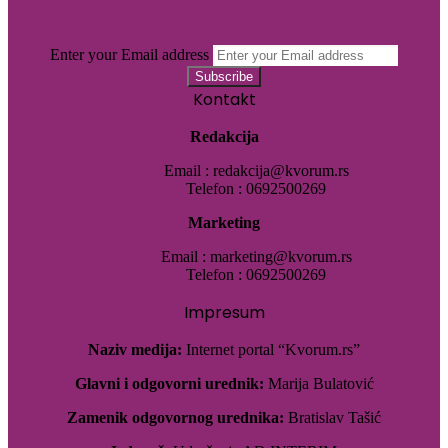
Pogledaj ponudu
Enter your Email address
Kontakt
Redakcija
Email : redakcija@kvorum.rs
Telefon : 0692500269
Marketing
Email : marketing@kvorum.rs
Telefon : 0692500269
Impresum
Naziv medija:
Internet portal “Kvorum.rs”
Glavni i odgovorni urednik:
Marija Bulatović
Zamenik odgovornog urednika:
Bratislav Tašić