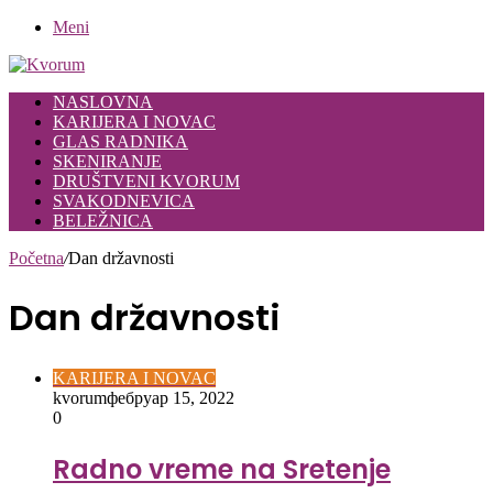
Meni
NASLOVNA
KARIJERA I NOVAC
GLAS RADNIKA
SKENIRANJE
DRUŠTVENI KVORUM
SVAKODNEVICA
BELEŽNICA
Početna
/
Dan državnosti
Dan državnosti
KARIJERA I NOVAC
kvorum
фебруар 15, 2022
0
Radno vreme na Sretenje