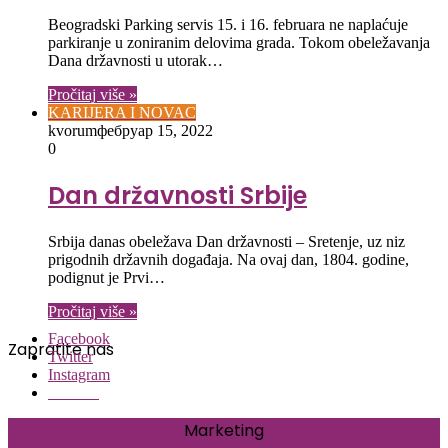
Beogradski Parking servis 15. i 16. februara ne naplaćuje
parkiranje u zoniranim delovima grada. Tokom obeležavanja
Dana državnosti u utorak…
Pročitaj više »
KARIJERA I NOVAC
kvorum
фебруар 15, 2022
0
Dan državnosti Srbije
Srbija danas obeležava Dan državnosti – Sretenje, uz niz
prigodnih državnih događaja. Na ovaj dan, 1804. godine,
podignut je Prvi…
Pročitaj više »
Facebook
Zapratite nas
Twitter
Instagram
Threads
Marketing