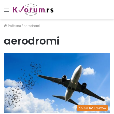
Meni
Početna
/
aerodromi
aerodromi
KARIJERA I NOVAC