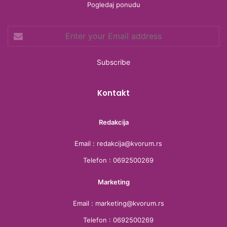
b
t
a
a
Pogledaj ponudu
o
e
g
d
Enter
o
r
r
s
your
Email
k
a
address
m
Kontakt
Redakcija
Email : redakcija@kvorum.rs
Telefon : 0692500269
Marketing
Email : marketing@kvorum.rs
Telefon : 0692500269