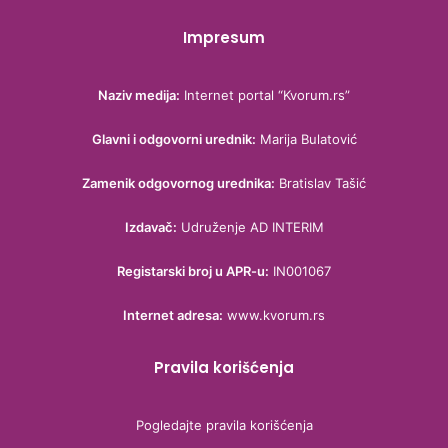
Impresum
Naziv medija:
Internet portal “Kvorum.rs”
Glavni i odgovorni urednik:
Marija Bulatović
Zamenik odgovornog urednika:
Bratislav Tašić
Izdavač:
Udruženje AD INTERIM
Registarski broj u APR-u:
IN001067
Internet adresa:
www.kvorum.rs
Pravila korišćenja
Pogledajte pravila korišćenja