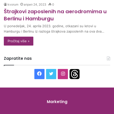
kvorum
април 24, 2023
0
Štrajkovi zaposlenih na aerodromima u
Berlinu i Hamburgu
U ponedeljak, 24. aprila 2023. godine, otkazani su letovi u
Hamburgu i Berlinu iz razloga štrajkova zaposlenih na ova dva…
Pročitaj više »
Zapratite nas
F
T
I
T
a
w
n
h
c
i
s
r
Marketing
e
t
t
e